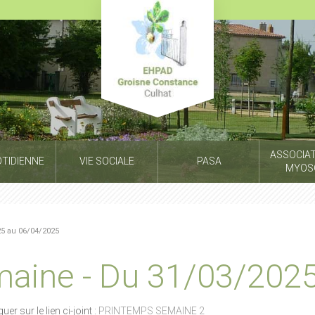
ASSOCIAT
OTIDIENNE
VIE SOCIALE
PASA
MYOS
5 au 06/04/2025
maine - Du 31/03/202
r sur le lien ci-joint :
PRINTEMPS SEMAINE 2