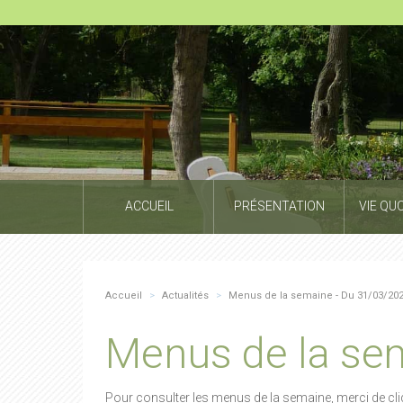
ACCUEIL
PRÉSENTATION
VIE QU
Accueil
>
Actualités
>
Menus de la semaine - Du 31/03/202
Menus de la se
Pour consulter les menus de la semaine, merci de clique