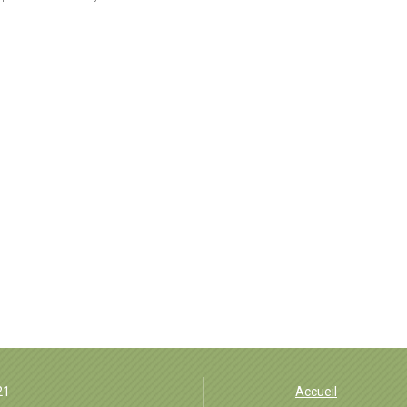
EHPAD Groisne
21
Accueil