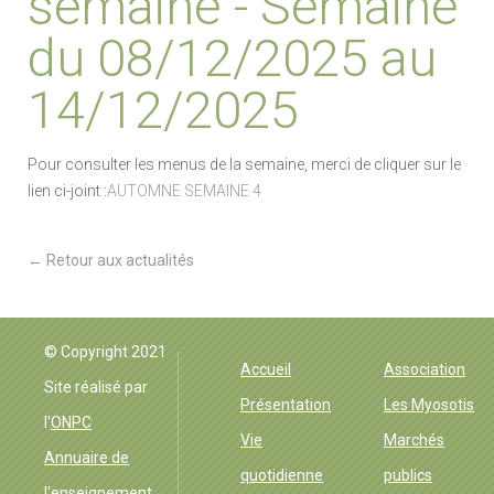
semaine - Semaine
du 08/12/2025 au
14/12/2025
Pour consulter les menus de la semaine, merci de cliquer sur le
lien ci-joint :
AUTOMNE SEMAINE 4
← Retour aux actualités
EHPAD Groisne
© Copyright 2021
Accueil
Association
Site réalisé par
Présentation
Les Myosotis
l'
ONPC
Vie
Marchés
Annuaire de
quotidienne
publics
l'enseignement