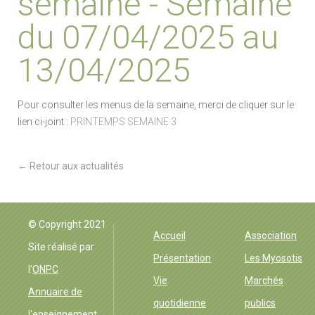
semaine - Semaine
du 07/04/2025 au
13/04/2025
Pour consulter les menus de la semaine, merci de cliquer sur le
lien ci-joint :
PRINTEMPS SEMAINE 3
← Retour aux actualités
EHPAD Groisne
© Copyright 2021
Accueil
Association
Site réalisé par
Présentation
Les Myosotis
l'
ONPC
Vie
Marchés
Annuaire de
quotidienne
publics
l'enseignement