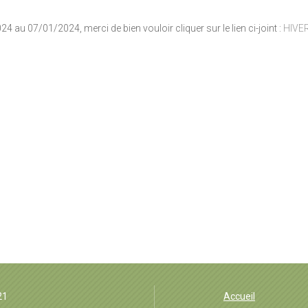
au 07/01/2024, merci de bien vouloir cliquer sur le lien ci-joint :
HIVE
EHPAD Groisne
21
Accueil